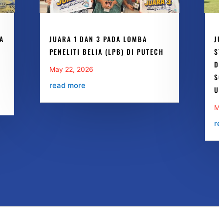
A
JUARA 1 DAN 3 PADA LOMBA
J
PENELITI BELIA (LPB) DI PUTECH
S
D
May 22, 2026
S
read more
U
M
r