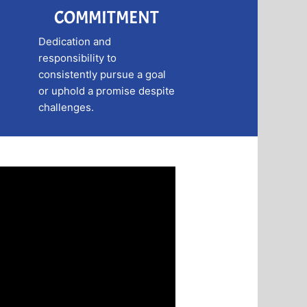
COMMITMENT
Dedication and
responsibility to
consistently pursue a goal
or uphold a promise despite
challenges.