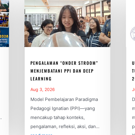
PENGALAMAN “ONDER STROOM”
U
MENJEMBATANI PPI DAN DEEP
T
LEARNING
2
Aug 3, 2026
J
Model Pembelajaran Paradigma
D
Pedagogi Ignatian (PPI)—yang
m
.
mencakup tahap konteks,
m
pengalaman, refleksi, aksi, dan...
p