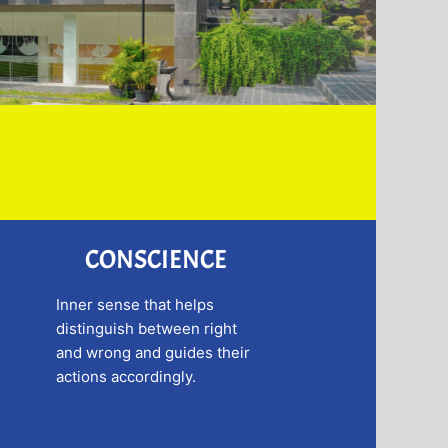
CONSCIENCE
Inner sense that helps
distinguish between right
and wrong and guides their
actions accordingly.