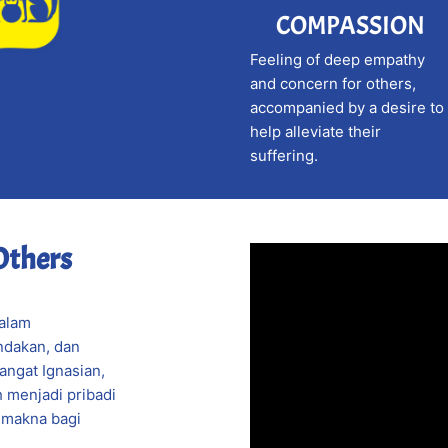
COMPASSION
Feeling of deep empathy
and concern for others,
accompanied by a desire to
help alleviate their
suffering.
Others
alam
ndakan, dan
ngat Ignasian,
 menjadi pribadi
 makna bagi