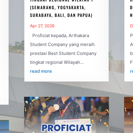
(SEMARANG, YOGYAKARTA,
D
SURABAYA, BALI, DAN PAPUA)
N
Apr 27, 2026
D
Proficiat kepada, Arthakara
P
Student Company yang meraih
A
prestasi Best Student Company
b
tingkat regional Wilayah...
F
read more
r