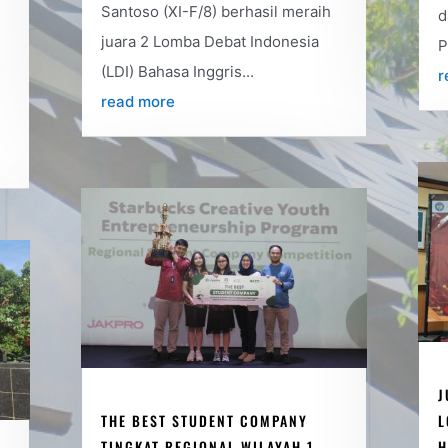
Santoso (XI-F/8) berhasil meraih
d
juara 2 Lomba Debat Indonesia
P
(LDI) Bahasa Inggris...
r
2
read more
J
THE BEST STUDENT COMPANY
L
TINGKAT REGIONAL WILAYAH 1
H