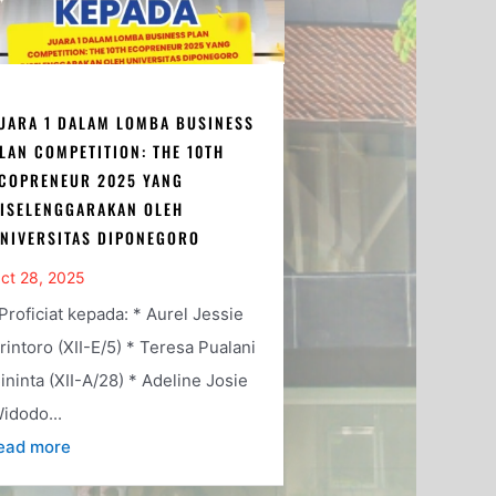
UARA 1 DALAM LOMBA BUSINESS
LAN COMPETITION: THE 10TH
COPRENEUR 2025 YANG
ISELENGGARAKAN OLEH
NIVERSITAS DIPONEGORO
ct 28, 2025
roficiat kepada: * Aurel Jessie
rintoro (XII-E/5) * Teresa Pualani
ininta (XII-A/28) * Adeline Josie
idodo...
ead more