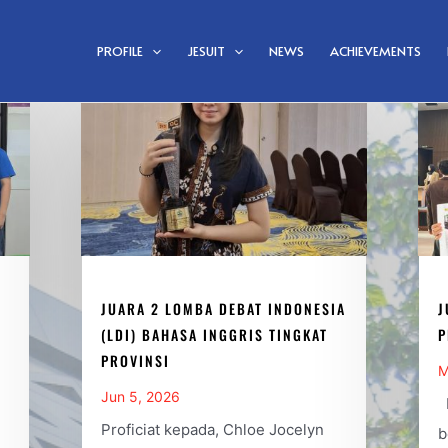
PROFILE
JESUIT
NEWS
ACHIEVEMENTS
JUARA 2 LOMBA DEBAT INDONESIA
J
(LDI) BAHASA INGGRIS TINGKAT
P
PROVINSI
M
Jun 5, 2026
P
Proficiat kepada, Chloe Jocelyn
b