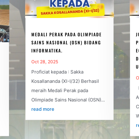
MEDALI PERAK PADA OLIMPIADE
J
SAINS NASIONAL (OSN) BIDANG
P
INFORMATIKA.
E
D
Oct 28, 2025
U
Proficiat kepada : Sakka
O
Kosallananda (XI-I/32) Berhasil
P
meraih Medali Perak pada
A
Olimpiade Sains Nasional (OSN)...
C
read more
W
r