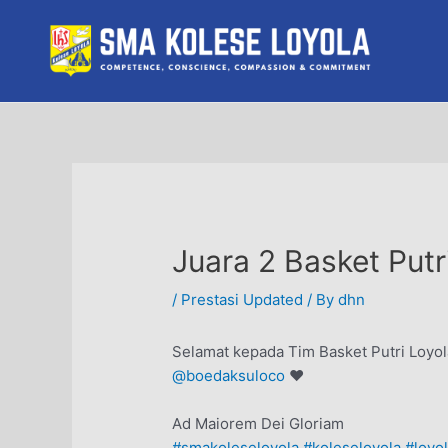
Skip
to
content
Juara 2 Basket Pu
/
Prestasi Updated
/ By
dhn
Selamat kepada Tim Basket Putri Loyo
@boedaksuloco
♥️
Ad Maiorem Dei Gloriam
#smakoleseloyola
#koleseloyola
#loyo