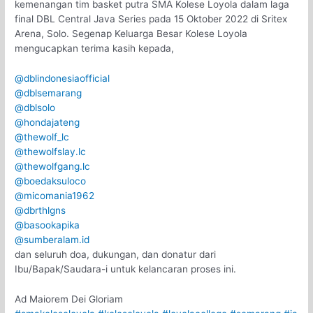
kemenangan tim basket putra SMA Kolese Loyola dalam laga
final DBL Central Java Series pada 15 Oktober 2022 di Sritex
Arena, Solo. Segenap Keluarga Besar Kolese Loyola
mengucapkan terima kasih kepada,
@dblindonesiaofficial
@dblsemarang
@dblsolo
@hondajateng
@thewolf_lc
@thewolfslay.lc
@thewolfgang.lc
@boedaksuloco
@micomania1962
@dbrthlgns
@basookapika
@sumberalam.id
dan seluruh doa, dukungan, dan donatur dari
Ibu/Bapak/Saudara-i untuk kelancaran proses ini.
Ad Maiorem Dei Gloriam