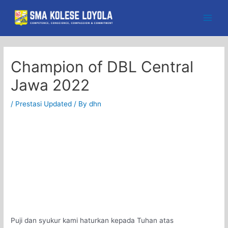
Skip
to
Main
content
Men
Champion of DBL Central
Jawa 2022
/
Prestasi Updated
/ By
dhn
Puji dan syukur kami haturkan kepada Tuhan atas