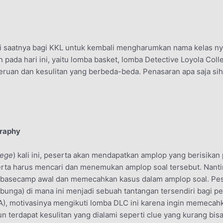
ini saatnya bagi KKL untuk kembali mengharumkan nama kelas nya
 pada hari ini, yaitu lomba basket, lomba Detective Loyola Col
seruan dan kesulitan yang berbeda-beda. Penasaran apa saja sih
graphy
lege
) kali ini, peserta akan mendapatkan amplop yang berisikan
rta harus mencari dan menemukan amplop soal tersebut. Nant
ke basecamp awal dan memecahkan kasus dalam amplop soal. P
bunga) di mana ini menjadi sebuah tantangan tersendiri bagi pe
A), motivasinya mengikuti lomba DLC ini karena ingin memecahk
n terdapat kesulitan yang dialami seperti clue yang kurang bi