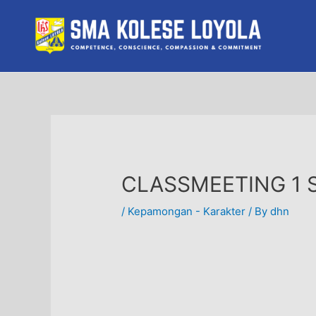
Skip
to
content
CLASSMEETING 1 S
/
Kepamongan - Karakter
/ By
dhn