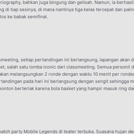
riography, bahkan juga bingung dan gelisah. Namun, ia berhas
ing di tiap sesinya, di mana nantinya tiga kelas tercepat dan pa
los ke babak semifinal.
ssmeeting, setiap pertandingan ini berlangsung, lapangan akan 
et, salah satu lomba iconic dari classmeeting. Semua personil d
n akan melangsungkan 2 ronde dengan waktu 10 menit per ronde
rtandingan pada hari ini berlangsung dengan sengit sehingga 
onton berteriak karena bola basket yang hampir masuk ring dan 
 watch party Mobile Legends di teater terbuka. Suasana hujan 