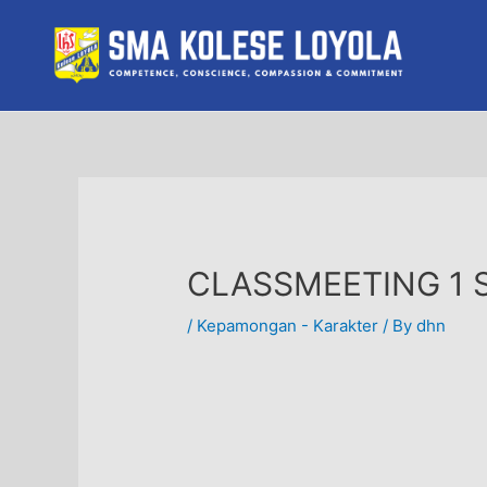
Skip
to
content
CLASSMEETING 1 S
/
Kepamongan - Karakter
/ By
dhn