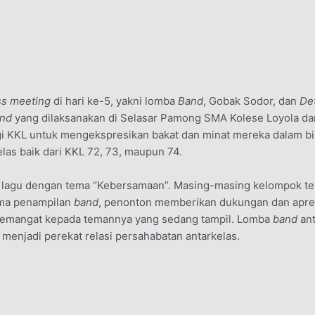
ss meeting
di hari ke-5, yakni lomba
Band
, Gobak Sodor, dan
De
and
yang dilaksanakan di Selasar Pamong SMA Kolese Loyola dari
i KKL untuk mengekspresikan bakat dan minat mereka dalam bid
las baik dari KKL 72, 73, maupun 74.
agu dengan tema “Kebersamaan”. Masing-masing kelompok tel
ama penampilan
band
, penonton memberikan dukungan dan apres
emangat kepada temannya yang sedang tampil. Lomba
band
ant
menjadi perekat relasi persahabatan antarkelas.