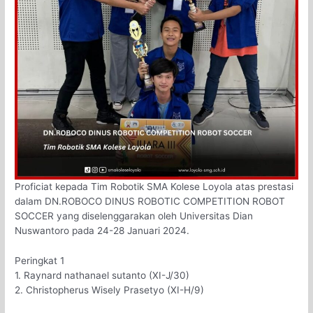
Proficiat kepada Tim Robotik SMA Kolese Loyola atas prestasi
dalam DN.ROBOCO DINUS ROBOTIC COMPETITION ROBOT
SOCCER yang diselenggarakan oleh Universitas Dian
Nuswantoro pada 24-28 Januari 2024.
Peringkat 1
1. Raynard nathanael sutanto (XI-J/30)
2. Christopherus Wisely Prasetyo (XI-H/9)