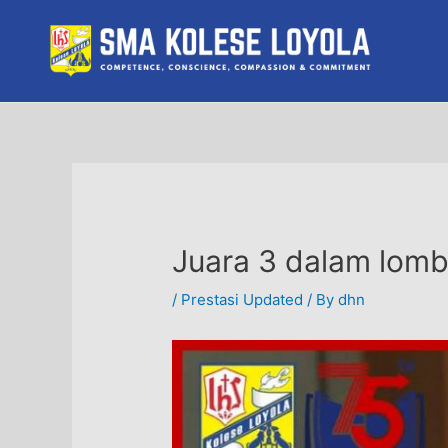
Skip
to
content
Juara 3 dalam lomb
/
Prestasi Updated
/ By
dhn