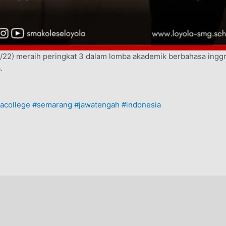
XIE/22) meraih peringkat 3 dalam lomba akademik berbahasa ing
.
lacollege
#semarang
#jawatengah
#indonesia