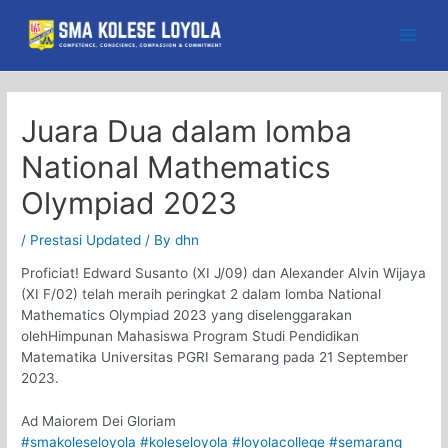
Skip
to
Main
content
Men
Juara Dua dalam lomba
National Mathematics
Olympiad 2023
/
Prestasi Updated
/ By
dhn
Proficiat! Edward Susanto (XI J/09) dan Alexander Alvin Wijaya
(XI F/02) telah meraih peringkat 2 dalam lomba National
Mathematics Olympiad 2023 yang diselenggarakan
olehHimpunan Mahasiswa Program Studi Pendidikan
Matematika Universitas PGRI Semarang pada 21 September
2023.
Ad Maiorem Dei Gloriam
#smakoleseloyola
#koleseloyola
#loyolacollege
#semarang