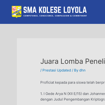
Skip
to
content
Juara Lomba Peneli
/
Prestasi Updated
/ By
dhn
Proficiat kepada para siswa telah ber
1. I Gede Arya N (XII E/15) dan Johann
dengan Judul Pengembangan Kriptogra