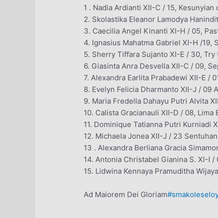
1 . Nadia Ardianti XII-C / 15, Kesunyia
2. Skolastika Eleanor Lamodya Hanindit
3. Caecilia Angel Kinanti XI-H / 05, Past
4. Ignasius Mahatma Gabriel XI-H /19,
5. Sherry Tiffara Sujanto XI-E / 30, Try
6. Giasinta Anra Desvella XII-C / 09, 
7. Alexandra Earlita Prabadewi XII-E / 
8. Evelyn Felicia Dharmanto XII-J / 09 
9. Maria Fredella Dahayu Putri Alvita X
10. Calista Gracianauli XII-D / 08, Lima
11. Dominique Tatianna Putri Kurniadi 
12. Michaela Jonea XII-J / 23 Sentuha
13 . Alexandra Berliana Gracia Simamora
14. Antonia Christabel Gianina S. XI-I 
15. Lidwina Kennaya Pramuditha Wijay
Ad Maiorem Dei Gloriam
#smakoleseloy