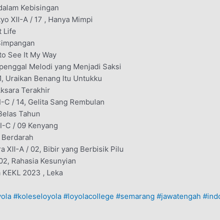
n dalam Kebisingan
yo XII-A / 17 , Hanya Mimpi
 Life
 Simpangan
 to See It My Way
Sepenggal Melodi yang Menjadi Saksi
01, Uraikan Benang Itu Untukku
Aksara Terakhir
II-C / 14, Gelita Sang Rembulan
 Belas Tahun
XI-C / 09 Kenyang
n Berdarah
 XII-A / 02, Bibir yang Berbisik Pilu
/ 02, Rahasia Kesunyian
a KEKL 2023 , Leka
ola
#koleseloyola
#loyolacollege
#semarang
#jawatengah
#ind