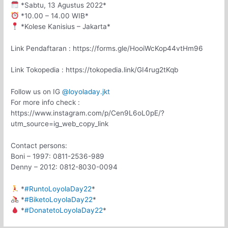
*Sabtu, 13 Agustus 2022*
*10.00 – 14.00 WIB*
*Kolese Kanisius – Jakarta*
Link Pendaftaran : https://forms.gle/HooiWcKop44vtHm96
Link Tokopedia : https://tokopedia.link/GI4rug2tKqb
Follow us on IG
@loyoladay.jkt
For more info check :
https://www.instagram.com/p/Cen9L6oL0pE/?
utm_source=ig_web_copy_link
Contact persons:
Boni – 1997: 0811-2536-989
Denny – 2012: 0812-8030-0094
*
#RuntoLoyolaDay22
*
*
#BiketoLoyolaDay22
*
*
#DonatetoLoyolaDay22
*