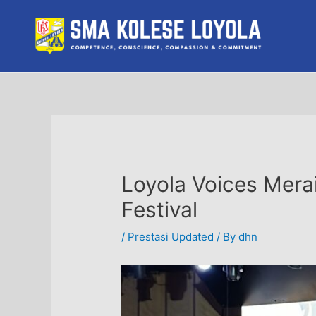
Skip
to
content
Loyola Voices Merai
Festival
/
Prestasi Updated
/ By
dhn