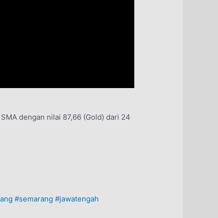
 SMA dengan nilai 87,66 (Gold) dari 24
rang
#semarang
#jawatengah