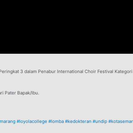
Peringkat 3 dalam Penabur International Choir Festival Kategori
ri Pater Bapak/Ibu.
emarang
#loyolacollege
#lomba
#kedokteran
#undip
#kotasema