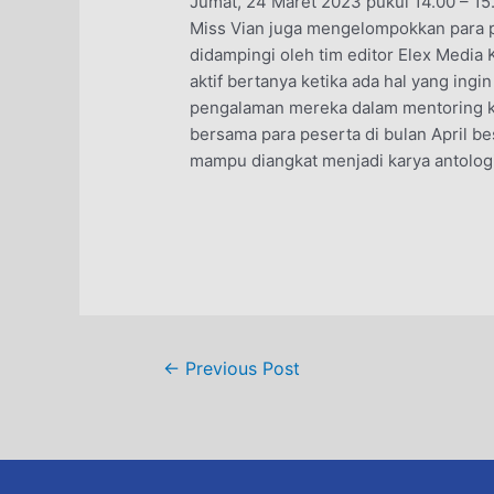
Jumat, 24 Maret 2023 pukul 14.00 – 15.
Miss Vian juga mengelompokkan para p
didampingi oleh tim editor Elex Media
aktif bertanya ketika ada hal yang ingi
pengalaman mereka dalam mentoring kali
bersama para peserta di bulan April b
mampu diangkat menjadi karya antologi
Post
←
Previous Post
navigation