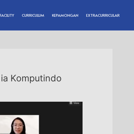
FACILITY
CURRICULUM
KEPAMONGAN
EXTRACURRICULAR
dia Komputindo