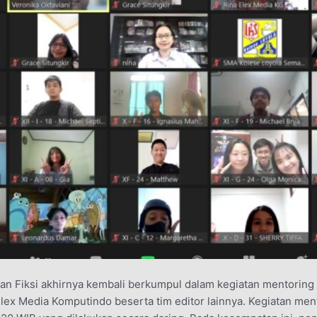
 Fiksi akhirnya kembali berkumpul dalam kegiatan mentoring o
Elex Media Komputindo beserta tim editor lainnya. Kegiatan men