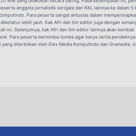
20 WIB yang dilakukan secara daring. Pada kesempatan ini, pend
eserta anggota jurnalistik serigala dan KKL lainnya ke dalam 
 Komputindo. Para peserta sangat antusias dalam mempersiapkan
n diketahui lebih jauh. Kak Afri dan tim editor juga dengan sen
 ini. Selanjutnya, kak Afri dan tim editor lainnya akan kembal
esok. Para peserta berlomba-lomba agar karya cerita pendeknya
 yang diterbitkan oleh Elex Media Komputindo dan Gramedia. (c