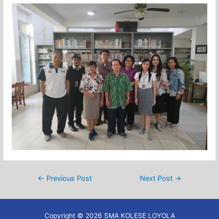
Post
←
Previous Post
Next Post
→
navigation
Copyright © 2026 SMA KOLESE LOYOLA