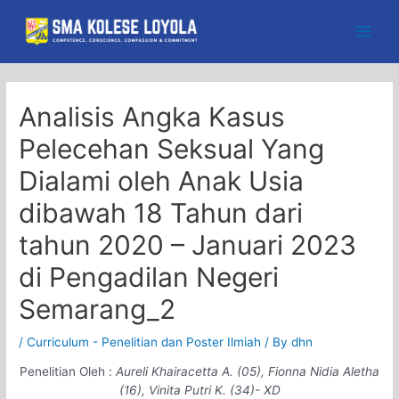
Skip
to
Main
content
Men
Analisis Angka Kasus
Pelecehan Seksual Yang
Dialami oleh Anak Usia
dibawah 18 Tahun dari
tahun 2020 – Januari 2023
di Pengadilan Negeri
Semarang_2
/
Curriculum - Penelitian dan Poster Ilmiah
/ By
dhn
Penelitian Oleh :
Aureli Khairacetta A. (05), Fionna Nidia Aletha
(16), Vinita Putri K. (34)- XD