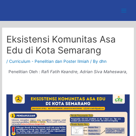
Skip
to
Main
content
Men
Eksistensi Komunitas Asa
Edu di Kota Semarang
/
Curriculum - Penelitian dan Poster Ilmiah
/ By
dhn
Penelitian Oleh :
Rafi Fatih Keandre, Adrian Siva Maheswara,