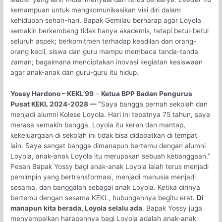
kemampuan untuk mengkomunikasikan visi diri dalam
kehidupan sehari-hari. Bapak Gemilau berharap agar Loyola
semakin berkembang tidak hanya akademis, tetapi betul-betul
seluruh aspek; berkomitmen terhadap keadilan dan orang-
orang kecil, siswa dan guru mampu membaca tanda-tanda
zaman; bagaimana menciptakan inovasi kegiatan kesiswaan
agar anak-anak dan guru-guru itu hidup.
Yossy Hardono – KEKL’99
–
Ketua BPP Badan Pengurus
Pusat KEKL 2024-2028 — “
Saya bangga pernah sekolah dan
menjadi alumni Kolese Loyola. Hari ini tepatnya 75 tahun, saya
merasa semakin bangga. Loyola itu keren dan mantap,
kekeluargaan di sekolah ini tidak bisa didapatkan di tempat
lain. Saya sangat bangga dimanapun bertemu dengan alumni
Loyola, anak-anak Loyola itu merupakan sebuah kebanggaan.”
Pesan Bapak Yossy bagi anak-anak Loyola ialah terus menjadi
pemimpin yang bertransformasi, menjadi manusia menjadi
sesama, dan banggalah sebagai anak Loyola. Ketika dirinya
bertemu dengan sesama KEKL, hubungannya begitu erat.
Di
manapun kita berada, Loyola selalu ada
. Bapak Yossy juga
menyampaikan harapannya bagi Loyola adalah anak-anak