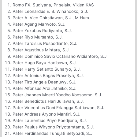
Romo FX. Sugiyana, Pr selaku Vikjen KAS
Pater Leonardus E. B. Winandoko, S.J.
Pater A. Vico Chirstiawan, S.J., M.Hum.
Pater Ageng Marwoto, S.J.
Pater Yokubus Rudiyanto, S.J.
Pater Riyo Mursanto, S.J.
Pater Tarcisius Puspodianto, S.J.
Pater Agustinus Mintara, S.J.
Pater Dominico Savio Octariano Widiantoro, S.J.
Pater Hugo Bayu Hadibowo, S.J.
Pater Harry Setianto Sunaryo, S.J.
Pater Antonius Bagas Prasetya, S.J.
Pater Tiro Angela Daenuwy, S.J.
Pater Alfonsus Ardi Jatmiko, S.J.
Pater Joannes Moerti Yoedho Koesoemo, S.J.
Pater Benedictus Hari Juliawan, S.J.
Pater Vincentius Doni Erlangga Satriawan, S.J.
Pater Andreas Aryono Mantiri, S.J.
Pater Laurentius Priyo Poedjiono, S.J.
Pater Paulus Wiryono Priyotamtama, S.J.
Pater Ferdinandus Tuhujati Setyoadi, S.J.