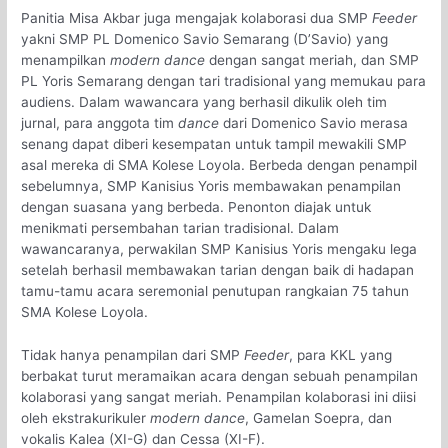
Panitia Misa Akbar juga mengajak kolaborasi dua SMP
Feeder
yakni SMP PL Domenico Savio Semarang (D’Savio) yang
menampilkan
modern dance
dengan sangat meriah, dan SMP
PL Yoris Semarang dengan tari tradisional yang memukau para
audiens. Dalam wawancara yang berhasil dikulik oleh tim
jurnal, para anggota tim
dance
dari Domenico Savio merasa
senang dapat diberi kesempatan untuk tampil mewakili SMP
asal mereka di SMA Kolese Loyola. Berbeda dengan penampil
sebelumnya, SMP Kanisius Yoris membawakan penampilan
dengan suasana yang berbeda. Penonton diajak untuk
menikmati persembahan tarian tradisional. Dalam
wawancaranya, perwakilan SMP Kanisius Yoris mengaku lega
setelah berhasil membawakan tarian dengan baik di hadapan
tamu-tamu acara seremonial penutupan rangkaian 75 tahun
SMA Kolese Loyola.
Tidak hanya penampilan dari SMP
Feeder
, para KKL yang
berbakat turut meramaikan acara dengan sebuah penampilan
kolaborasi yang sangat meriah. Penampilan kolaborasi ini diisi
oleh ekstrakurikuler
modern dance
, Gamelan Soepra, dan
vokalis Kalea (XI-G) dan Cessa (XI-F).