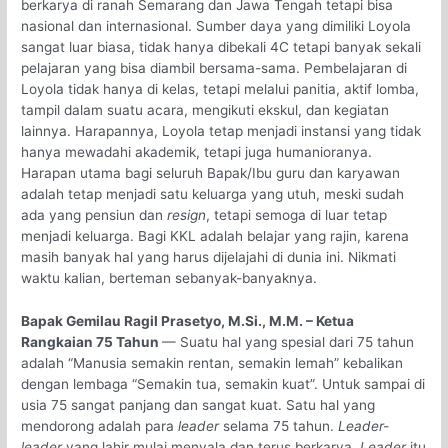
berkarya di ranah Semarang dan Jawa Tengah tetapi bisa
nasional dan internasional. Sumber daya yang dimiliki Loyola
sangat luar biasa, tidak hanya dibekali 4C tetapi banyak sekali
pelajaran yang bisa diambil bersama-sama. Pembelajaran di
Loyola tidak hanya di kelas, tetapi melalui panitia, aktif lomba,
tampil dalam suatu acara, mengikuti ekskul, dan kegiatan
lainnya. Harapannya, Loyola tetap menjadi instansi yang tidak
hanya mewadahi akademik, tetapi juga humanioranya.
Harapan utama bagi seluruh Bapak/Ibu guru dan karyawan
adalah tetap menjadi satu keluarga yang utuh, meski sudah
ada yang pensiun dan
resign
, tetapi semoga di luar tetap
menjadi keluarga. Bagi KKL adalah belajar yang rajin, karena
masih banyak hal yang harus dijelajahi di dunia ini. Nikmati
waktu kalian, berteman sebanyak-banyaknya.
Bapak Gemilau Ragil Prasetyo, M.Si., M.M. – Ketua
Rangkaian 75 Tahun
—
Suatu hal yang spesial dari 75 tahun
adalah “Manusia semakin rentan, semakin lemah” kebalikan
dengan lembaga “Semakin tua, semakin kuat”. Untuk sampai di
usia 75 sangat panjang dan sangat kuat. Satu hal yang
mendorong adalah para
leader
selama 75 tahun.
Leader-
leader
yang lahir mulai menyala dan terus berkarya.
Leader
itu