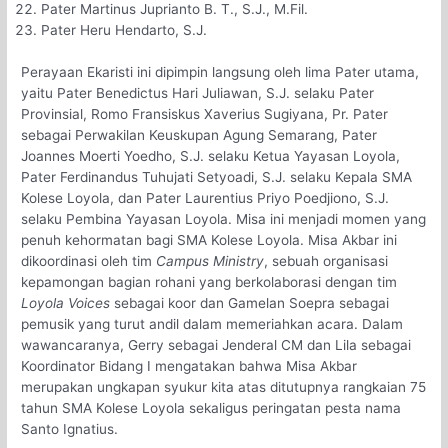
Pater Martinus Juprianto B. T., S.J., M.Fil.
Pater Heru Hendarto, S.J.
Perayaan Ekaristi ini dipimpin langsung oleh lima Pater utama,
yaitu Pater Benedictus Hari Juliawan, S.J. selaku Pater
Provinsial, Romo Fransiskus Xaverius Sugiyana, Pr. Pater
sebagai Perwakilan Keuskupan Agung Semarang, Pater
Joannes Moerti Yoedho, S.J. selaku Ketua Yayasan Loyola,
Pater Ferdinandus Tuhujati Setyoadi, S.J. selaku Kepala SMA
Kolese Loyola, dan Pater Laurentius Priyo Poedjiono, S.J.
selaku Pembina Yayasan Loyola. Misa ini menjadi momen yang
penuh kehormatan bagi SMA Kolese Loyola. Misa Akbar ini
dikoordinasi oleh tim
Campus Ministry
,
sebuah organisasi
kepamongan bagian rohani yang berkolaborasi dengan tim
Loyola Voices
sebagai koor dan Gamelan Soepra sebagai
pemusik yang turut andil dalam memeriahkan acara. Dalam
wawancaranya, Gerry sebagai Jenderal CM dan Lila sebagai
Koordinator Bidang I mengatakan bahwa
Misa Akbar
merupakan ungkapan syukur kita atas ditutupnya rangkaian 75
tahun SMA Kolese Loyola sekaligus peringatan pesta nama
Santo Ignatius.