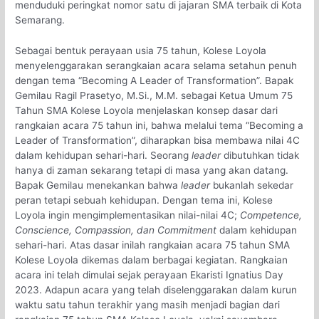
menduduki peringkat nomor satu di jajaran SMA terbaik di Kota
Semarang.
Sebagai bentuk perayaan usia 75 tahun, Kolese Loyola
menyelenggarakan serangkaian acara selama setahun penuh
dengan tema “Becoming A Leader of Transformation”. Bapak
Gemilau Ragil Prasetyo, M.Si., M.M. sebagai Ketua Umum 75
Tahun SMA Kolese Loyola menjelaskan konsep dasar dari
rangkaian acara 75 tahun ini, bahwa melalui tema “Becoming a
Leader of Transformation”, diharapkan bisa membawa nilai 4C
dalam kehidupan sehari-hari. Seorang
leader
dibutuhkan tidak
hanya di zaman sekarang tetapi di masa yang akan datang.
Bapak Gemilau menekankan bahwa
leader
bukanlah sekedar
peran tetapi sebuah kehidupan. Dengan tema ini, Kolese
Loyola ingin mengimplementasikan nilai-nilai 4C;
Competence,
Conscience, Compassion, dan Commitment
dalam kehidupan
sehari-hari. Atas dasar inilah rangkaian acara 75 tahun SMA
Kolese Loyola dikemas dalam berbagai kegiatan. Rangkaian
acara ini telah dimulai sejak perayaan Ekaristi Ignatius Day
2023. Adapun acara yang telah diselenggarakan dalam kurun
waktu satu tahun terakhir yang masih menjadi bagian dari