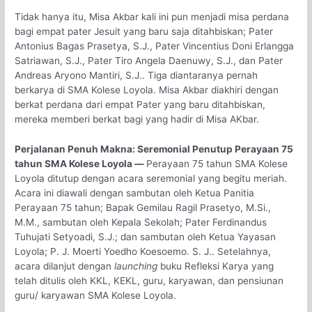
Tidak hanya itu, Misa Akbar kali ini pun menjadi misa perdana
bagi empat pater Jesuit yang baru saja ditahbiskan; Pater
Antonius Bagas Prasetya, S.J., Pater Vincentius Doni Erlangga
Satriawan, S.J., Pater Tiro Angela Daenuwy, S.J., dan Pater
Andreas Aryono Mantiri, S.J.. Tiga diantaranya pernah
berkarya di SMA Kolese Loyola. Misa Akbar diakhiri dengan
berkat perdana dari empat Pater yang baru ditahbiskan,
mereka memberi berkat bagi yang hadir di Misa AKbar.
Perjalanan Penuh Makna: Seremonial Penutup Perayaan 75
tahun SMA Kolese Loyola —
Perayaan 75 tahun SMA Kolese
Loyola ditutup dengan acara seremonial yang begitu meriah.
Acara ini diawali dengan sambutan oleh Ketua Panitia
Perayaan 75 tahun; Bapak Gemilau Ragil Prasetyo, M.Si.,
M.M., sambutan oleh Kepala Sekolah; Pater Ferdinandus
Tuhujati Setyoadi, S.J.; dan sambutan oleh Ketua Yayasan
Loyola; P. J. Moerti Yoedho Koesoemo. S. J.. Setelahnya,
acara dilanjut dengan
launching
buku Refleksi Karya yang
telah ditulis oleh KKL, KEKL, guru, karyawan, dan pensiunan
guru/ karyawan SMA Kolese Loyola.