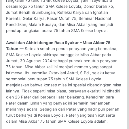
rangkaian 75 tahun SMA Kolese Loyola, yakni sayembara
desain logo 75 tahun SMA Kolese Loyola, Donor Darah 75,
Jumat Bersih Brumbungan, Refleksi Karya dan Ignatian
Parents, Gelar Karya, Pasar Murah 75, Seminar Nasional
Pendidikan, Malam Budaya, dan Misa Akbar yang menjadi
penutup rangkaian acara 75 tahun SMA Kolese Loyola.
Awali dan Akhiri dengan Rasa Syukur – Misa Akbar 75
Tahun
— Setelah setahun penuh perayaan yang bermakna,
SMA Kolese Loyola akhirnya menggelar Misa Akbar pada
Jumat, 30 Agustus 2024 sebagai puncak penutup perayaan
75 tahun. Misa Akbar kali ini menjadi momen yang sangat
istimewa. Ibu Veronika Oktaviani Astuti, S.Pd., selaku ketua
seremonial penutupan 75 tahun SMA Kolese Loyola,
menjelaskan bahwa konsep misa ini spesial dibandingkan misa
lainnya. Tidak seperti misa biasa, perayaan ekaristi ini dihadiri
oleh 23 Pater dari berbagai latar belakang. Kehadiran para
Pater dalam jumlah yang banyak ini semakin menambah
meriahnya acara. Sebagian dari Pater yang hadir pun pernah
turut berkarya di Kolese Loyola. Pater yang telah ikut serta
dalam Misa Akbar 75 tahun SMA Kolese Loyola adalah: