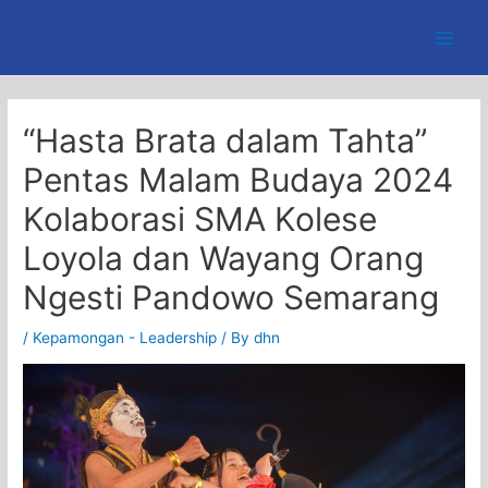
Skip
to
Main
content
Men
“Hasta Brata dalam Tahta”
Pentas Malam Budaya 2024
Kolaborasi SMA Kolese
Loyola dan Wayang Orang
Ngesti Pandowo Semarang
/
Kepamongan - Leadership
/ By
dhn