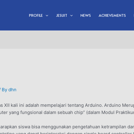
PROFILE
JESUIT
NEWS
ACHIEVEMENTS
/ By
dhn
as XII kali ini adalah mempelajari tentang Arduino. Arduino Me
er yang fungsional dalam sebuah chip” (dalam Modul Praktikum
 diharapkan siswa bisa menggunakan pengetahuan ketrampilan
ototipe yang dapat berinteraksi dengan single board controll