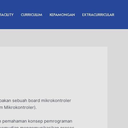
FACILITY
CURRICULUM
KEPAMONGAN
EXTRACURRICULAR
rupakan sebuah board mikrokontroler
 Mikrokontroler).
 dan pemahaman konsep pemrograman
er kemudian mengomunikasikan proses