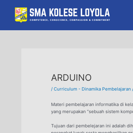
Skip
to
content
ARDUINO
/
Curriculum - Dinamika Pembelajaran
Materi pembelajaran informatika di kel
yang merupakan “sebuah sistem komput
Tujuan dari pembelejaran ini adalah
perangkat lunak serta menghasilkan pr