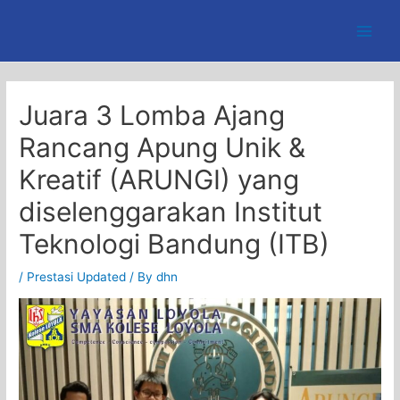
Skip
to
Main
content
Men
Juara 3 Lomba Ajang
Rancang Apung Unik &
Kreatif (ARUNGI) yang
diselenggarakan Institut
Teknologi Bandung (ITB)
/
Prestasi Updated
/ By
dhn