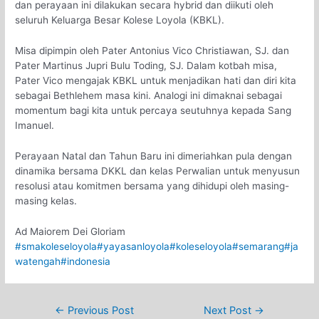
dan perayaan ini dilakukan secara hybrid dan diikuti oleh
seluruh Keluarga Besar Kolese Loyola (KBKL).
Misa dipimpin oleh Pater Antonius Vico Christiawan, SJ. dan
Pater Martinus Jupri Bulu Toding, SJ. Dalam kotbah misa,
Pater Vico mengajak KBKL untuk menjadikan hati dan diri kita
sebagai Bethlehem masa kini. Analogi ini dimaknai sebagai
momentum bagi kita untuk percaya seutuhnya kepada Sang
Imanuel.
Perayaan Natal dan Tahun Baru ini dimeriahkan pula dengan
dinamika bersama DKKL dan kelas Perwalian untuk menyusun
resolusi atau komitmen bersama yang dihidupi oleh masing-
masing kelas.
Ad Maiorem Dei Gloriam
#smakoleseloyola
#yayasanloyola
#koleseloyola
#semarang
#ja
watengah
#indonesia
Post
←
Previous Post
Next Post
→