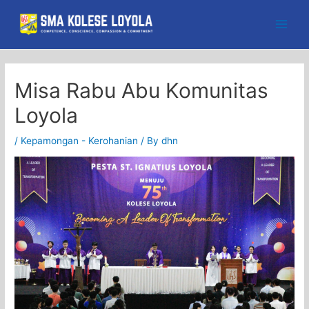
Skip
to
Main
content
Men
Misa Rabu Abu Komunitas
Loyola
/
Kepamongan - Kerohanian
/ By
dhn