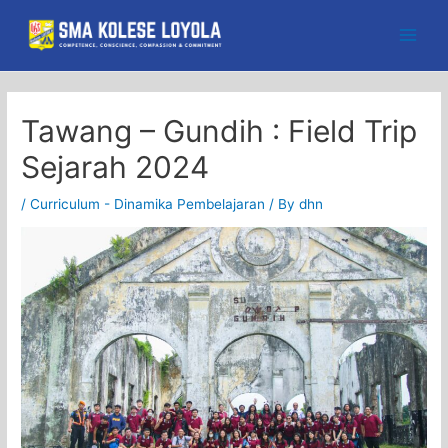
Skip
to
Main
content
Men
Tawang – Gundih : Field Trip
Sejarah 2024
/
Curriculum - Dinamika Pembelajaran
/ By
dhn