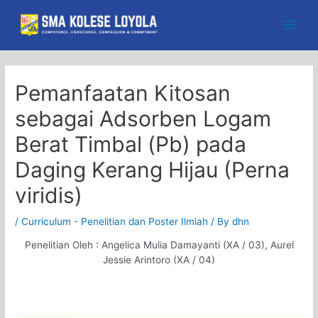
Skip
to
Main
content
Men
Pemanfaatan Kitosan
sebagai Adsorben Logam
Berat Timbal (Pb) pada
Daging Kerang Hijau (Perna
viridis)
/
Curriculum - Penelitian dan Poster Ilmiah
/ By
dhn
Penelitian Oleh : Angelica Mulia Damayanti (XA / 03), Aurel
Jessie Arintoro (XA / 04)