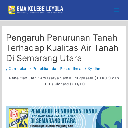
Skip
to
Main
content
Men
Pengaruh Penurunan Tanah
Terhadap Kualitas Air Tanah
Di Semarang Utara
/
Curriculum - Penelitian dan Poster Ilmiah
/ By
dhn
Penelitian Oleh :
Aryasatya Samiaji Nugraseta (X-H/03) dan
Julius Richard (X-H/17)