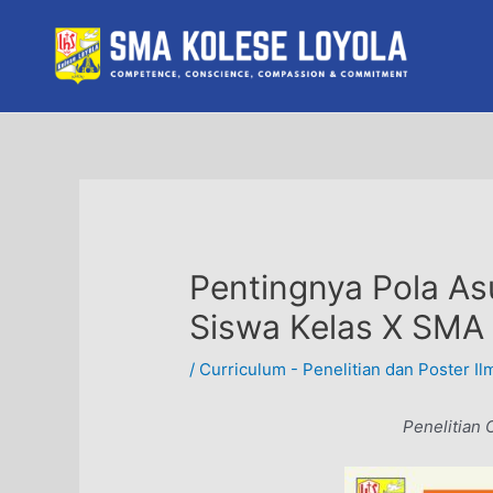
Skip
to
content
Pentingnya Pola A
Siswa Kelas X SMA 
/
Curriculum - Penelitian dan Poster Il
Penelitian 