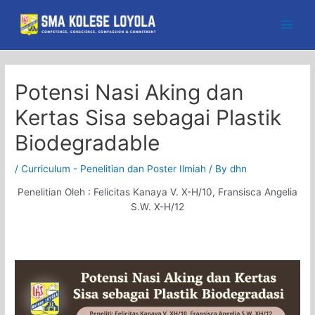
Skip
to
Main
content
Men
Potensi Nasi Aking dan
Kertas Sisa sebagai Plastik
Biodegradable
/
Curriculum - Penelitian dan Poster Ilmiah
/ By
dhn
Penelitian Oleh :
Felicitas Kanaya V. X-H/10, Fransisca Angelia
S.W. X-H/12