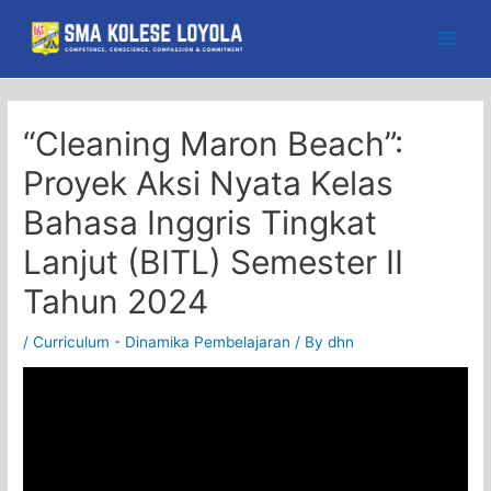
Skip
to
Main
content
Men
“Cleaning Maron Beach”:
Proyek Aksi Nyata Kelas
Bahasa Inggris Tingkat
Lanjut (BITL) Semester II
Tahun 2024
/
Curriculum - Dinamika Pembelajaran
/ By
dhn