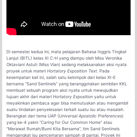
Di semester kedua ini, mata pelajaran Bahasa Inggris Tingkat
Lanjut (BITL) kelas XI C-H yang diampu oleh Miss Veronika
Oktaviani Astuti (Miss Vian) sedang melaksanakan aksi nyata
proyek untuk materi
Hortatory Exposition Text
. Pada
kesempatan kali ini, salah satu kelompok dari kelas XI-E
bernama “Sand Sentinels” yang beranggotakan sembilan KKL
membuat sebuah program aksi nyata untuk mewujudkan
tujuan akhir dari materi
Hortatory Exposition
yaitu untuk
meyakinkan pembaca agar bisa memutuskan atau mengambil
suatu tindakan penyelesaian terkait suatu isu atau masalah.
Berangkat dari tema UAP (
Universal Apostolic Preferences
)
yang ke-4 yakni “Caring for Our Common Home” atau
“Merawat Rumah/Bumi Kita Bersama”, tim Sand Sentinels
mengangkat isu pencemaran sampah di pantai. Proyek ini