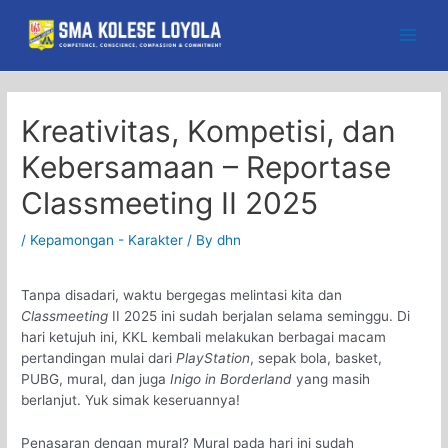
Skip
to
Main
content
Men
Kreativitas, Kompetisi, dan
Kebersamaan – Reportase
Classmeeting II 2025
/
Kepamongan - Karakter
/ By
dhn
Tanpa disadari, waktu bergegas melintasi kita dan
Classmeeting
II 2025 ini sudah berjalan selama seminggu. Di
hari ketujuh ini, KKL kembali melakukan berbagai macam
pertandingan mulai dari
PlayStation
, sepak bola, basket,
PUBG, mural, dan juga
Inigo in Borderland
yang masih
berlanjut. Yuk simak keseruannya!
Penasaran dengan mural? Mural pada hari ini sudah