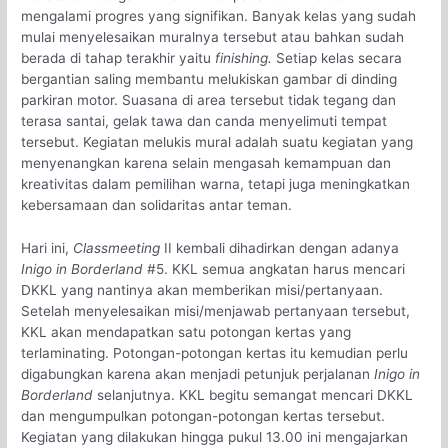
mengalami progres yang signifikan. Banyak kelas yang sudah
mulai menyelesaikan muralnya tersebut atau bahkan sudah
berada di tahap terakhir yaitu
finishing.
Setiap kelas secara
bergantian saling membantu melukiskan gambar di dinding
parkiran motor. Suasana di area tersebut tidak tegang dan
terasa santai, gelak tawa dan canda menyelimuti tempat
tersebut. Kegiatan melukis mural adalah suatu kegiatan yang
menyenangkan karena selain mengasah kemampuan dan
kreativitas dalam pemilihan warna, tetapi juga meningkatkan
kebersamaan dan solidaritas antar teman.
Hari ini,
Classmeeting
II kembali dihadirkan dengan adanya
Inigo in Borderland
#5. KKL semua angkatan harus mencari
DKKL yang nantinya akan memberikan misi/pertanyaan.
Setelah menyelesaikan misi/menjawab pertanyaan tersebut,
KKL akan mendapatkan satu potongan kertas yang
terlaminating. Potongan-potongan kertas itu kemudian perlu
digabungkan karena akan menjadi petunjuk perjalanan
Inigo in
Borderland
selanjutnya. KKL begitu semangat mencari DKKL
dan mengumpulkan potongan-potongan kertas tersebut.
Kegiatan yang dilakukan hingga pukul 13.00 ini mengajarkan