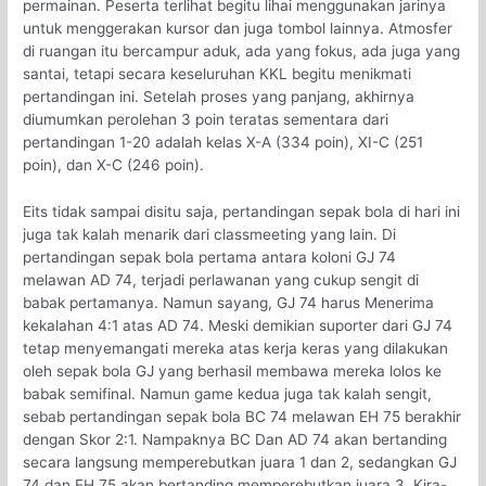
permainan. Peserta terlihat begitu lihai menggunakan jarinya
untuk menggerakan kursor dan juga tombol lainnya. Atmosfer
di ruangan itu bercampur aduk, ada yang fokus, ada juga yang
santai, tetapi secara keseluruhan KKL begitu menikmati
pertandingan ini. Setelah proses yang panjang, akhirnya
diumumkan perolehan 3 poin teratas sementara dari
pertandingan 1-20 adalah kelas X-A (334 poin), XI-C (251
poin), dan X-C (246 poin).
Eits tidak sampai disitu saja, pertandingan sepak bola di hari ini
juga tak kalah menarik dari classmeeting yang lain. Di
pertandingan sepak bola pertama antara koloni GJ 74
melawan AD 74, terjadi perlawanan yang cukup sengit di
babak pertamanya. Namun sayang, GJ 74 harus Menerima
kekalahan 4:1 atas AD 74. Meski demikian suporter dari GJ 74
tetap menyemangati mereka atas kerja keras yang dilakukan
oleh sepak bola GJ yang berhasil membawa mereka lolos ke
babak semifinal. Namun game kedua juga tak kalah sengit,
sebab pertandingan sepak bola BC 74 melawan EH 75 berakhir
dengan Skor 2:1. Nampaknya BC Dan AD 74 akan bertanding
secara langsung memperebutkan juara 1 dan 2, sedangkan GJ
74 dan EH 75 akan bertanding memperebutkan juara 3. Kira-